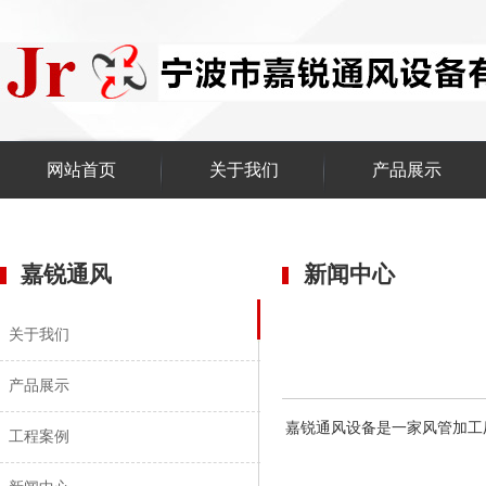
网站首页
关于我们
产品展示
嘉锐通风
新闻中心
关于我们
产品展示
嘉锐通风设备是一家风管加工
工程案例