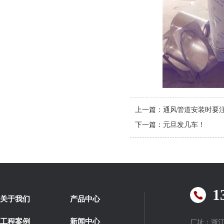
上一篇：
通风管道安装时要
下一篇：
元旦发几车！
1
关于我们
产品中心
工程案例
新闻中心
厂址：浙江