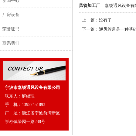
新闻中心
风管加工厂
---嘉锐通风设备
厂房设备
上一篇：没有了
荣誉证书
下一篇：
通风管道是一种基
联系我们
宁波市嘉锐通风设备有限公司
联系人：解经理
手 机：13957451893
厂 址：浙江省宁波前湾新区
崇寿镇绿园一路238号